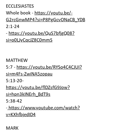
ECCLESIASTES
Whole book -
https://youtu.be/-
G2rcGnwMP4?si=P8PgGcvONaCB_YDB
2:1-24
-
https://youtu.be/QuS7bfjgQ08?
si=o0LJyCqcJZ8C0mmS
MATTHEW
5:7 -
https://youtu.be/RYSo4C4CJUI?
si=m4Fs-ZwiNA5zopau
5:13-20-
https://youtu.be/flDZsfG9Jow?
si=hpn3kINErh_BdT9s
5:38-42
-
https://www.youtube.com/watch?
v=KXhfbjedID4
MARK