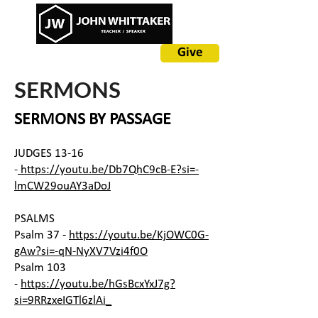
Give
SERMONS
SERMONS BY PASSAGE
JUDGES 13-16
-
https://youtu.be/Db7QhC9cB-E?si=-
lmCW29ouAY3aDoJ
PSALMS
Psalm 37 -
https://youtu.be/KjOWC0G-
gAw?si=-qN-NyXV7Vzi4f0O
Psalm 103
-
https://youtu.be/hGsBcxYxJ7g?
si=9RRzxeIGTl6zlAi_