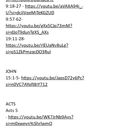
9:18-27 -
https://youtu.be/aVAXA94i_-
U?si=dcJjVpeMjTeKGZUD
9:57-62-
https://youtu.be/gXx5CJp73mM?
si=dJoT9dunTgXS_AXs
19:11-28-
https://youtu.be/rlEUaNv8uLg?
si=oS1ZkPmzqcDO3RuI
JOHN
15:1-5-
https://youtu.be/JaqsD72y6Pc?
si=n0VC7AYoft8iY712
ACTS
Acts 5
-
https://youtu.be/WK7JrNb9Ays?
si=m0xweynYcShrlwmO