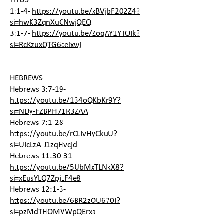
TITUS
1:1-4-
https://youtu.be/xBVjbF202Z4?
si=hwK3ZqnXuCNwjQEQ
3:1-7-
https://youtu.be/ZoqAY1YTOIk?
si=RcKzuxQTG6ceixwj
HEBREWS
Hebrews 3:7-19-
https://youtu.be/134oQKbKr9Y?
si=NDy-FZBPH71R3ZAA
Hebrews 7:1-28-
https://youtu.be/rCLIvHyCkuU?
si=UIcLzA-J1zqHvcjd
Hebrews 11:30-31-
https://youtu.be/5UbMxTLNkX8?
si=xEusYLQ7ZpjLF4e8
Hebrews 12:1-3-
https://youtu.be/6BR2zOU670I?
si=pzMdTHOMVWpQErxa