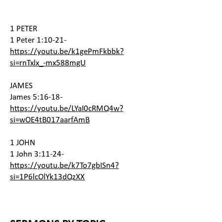
1 PETER
1 Peter 1:10-21-
https://youtu.be/k1gePmFkbbk?
si=rnTxlx_-mx588mgU
JAMES
James 5:16-18-
https://youtu.be/LYaI0cRMQ4w?
si=wOE4tB017aarfAmB
1 JOHN
1 John 3:11-24-
https://youtu.be/k7To7gbISn4?
si=1P6lcOlYk13dQzXX