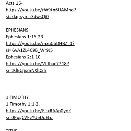
Acts 16-
https://youtu.be/rW9tn6UAMho?
si=kkgrsyn_rSdwsOj0
EPHESIANS
Ephesians 1:15-23-
https://youtu.be/mxu06DHBZ_0?
si=KwA1ZL4C9B_Wr9J5
Ephesians 2:1-10-
https://youtu.be/Vflfhac7748?
si=tKlBCrjsmNXlDSlr
1 TIMOTHY
1 Timothy 1:1-2.
https://youtu.be/EIsxRAAp0yo?
si=0PpgCVFyYUeUoELd