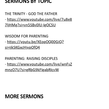
SERMONS BY TOPIC
THE TRINITY - GOD THE FATHER
-
https://www.youtube.com/live/7u8e8
7ljHMg?si=vn5SBv0lU-IgOCSU
WISDOM FOR PARENTING
-
https://youtu.be/XEopOQ00GiQ?
si=ijkSKGxcHjypOfQ4
PARENTING: RAISING DISCIPLES
-
https://www.youtube.com/live/wnFsZ
mnzO7U?si=gRbG9kFIgabRIcvW
MORE SERMONS